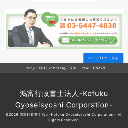
ページTOPに戻る
Today :
130
| Yesterday :
310
| Total :
118378
鴻富行政書士法人-Kofuku
Gyoseisyoshi Corporation-
©2026
鴻富行政書士法人-Kofuku Gyoseisyoshi Corporation-
. All
Rights Reserved.