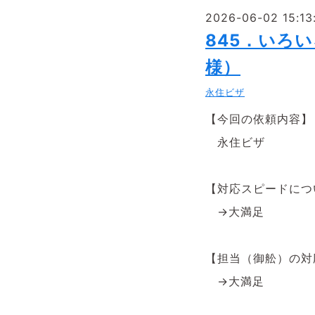
2026-06-02 15:13
845．いろ
様）
永住ビザ
【今回の依頼内容】
永住ビザ
【対応スピードにつ
→大満足
【担当（御舩）の
→大満足