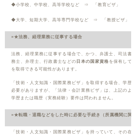
◆小学校、中学校、高等学校など ⇒ 「教育ビザ」
◆大学、短期大学、高等専門学校など ⇒ 「教授ビザ」
»★法務、経理業務に従事する場合
法務、経理業務に従事する場合で、かつ、弁護士、司法書
務士、弁理士、行政書士などの
日本の国家資格
を保有して
を取得できる可能性があります。
「技術・人文知識・国際業務ビザ」を取得する場合、学歴
必要がありますが、「法律・会計業務ビザ」は、上記のよ
学歴または職歴（実務経験）要件は問われません。
»★転職・退職などをした時に必要な手続き（所属機関に関
「技術・人文知識・国際業務ビザ」を持っていて、その在