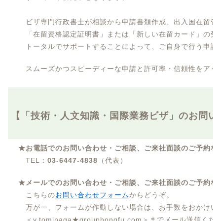
ビザ専門行政書士が相談から申請書類作成、出入国在留管
「在留資格認定証明書」または「新しい在留カード」の受
トータルでサポートすることによって、ご自身で行う申請
スムーズかつスピーディーな申請と許可率・信頼性をアッ
【「技術・人文知識・国際業務ビザ」のお問い
★お電話でのお問い合わせ・ご相談、ご来社面談のご予約な
TEL：
03-6447-4838
（代表）
★メールでのお問い合わせ・ご相談、ご来社面談のご予約な
こちらの
お問い合わせフォーム
からどうぞ。
万が一、フォームが作動しない場合は、お手数をおかけい
＜y.tominaga★grouphongfu.com＞までメール送信く