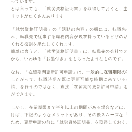
っています。
とは言っても、「就労資格証明書」を取得しておくと、
申
リットがたくさんあります！
「就労資格証明書」の「活動の内容」の欄には、転職先の
れ、転職先で従事する職務内容が現在持っているビザの活
くれる役割を果たしてくれます。
簡単に言うと、「就労資格証明書」は、転職先の会社での
から、いわゆる「お墨付き」をもらったようなものです。
なお、「在留期間更新許可申請」は、一般的に
在留期限の3
したがって、転職時期が既に更新可能な時期に来ているの
請」を行うのではなく、直接「在留期間更新許可申請」を
ができます。
しかし、在留期限まで半年以上の期間がある場合などは、
けば、下記のようなメリットがあり、その後スムーズな「
ため、更新申請の前に「就労資格証明書」を取得しておくこ