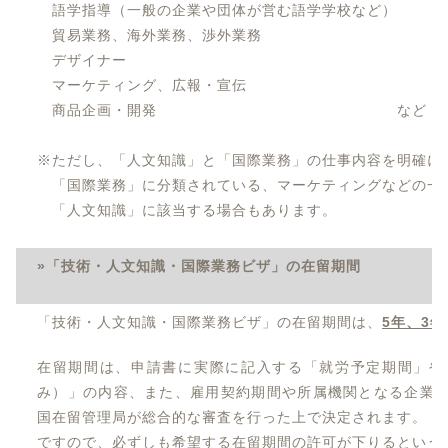
語学指導（一般の企業や団体が営む語学学校など）
貿易業務、海外業務、渉外業務
デザイナー
マーケティング、広報・宣伝
商品企画・開発 など
※ただし、「人文知識」と「国際業務」の仕事内容を明確に
「国際業務」に分類されている、マーケティングなどの一
「人文知識」に該当する場合もあります。
»「技術・人文知識・国際業務ビザ」の在留期間
「技術・人文知識・国際業務ビザ」の在留期間は、
5年、3年
在留期間は、申請書に実際に記入する「就労予定期間」や
み）」の内容、また、雇用契約期間や所属機関となる企業
国在留管理局が総合的な審査を行った上で決定されます。
ですので、必ずしも希望する在留期間の許可が下りるという